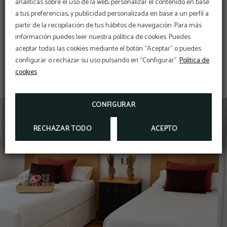
analíticas sobre el uso de la web, personalizar el contenido en base
a tus preferencias, y publicidad personalizada en base a un perfil a
partir de la recopilación de tus hábitos de navegación. Para más
información puedes leer nuestra política de cookies. Puedes
TV LCD
aceptar todas las cookies mediante el botón “Aceptar” o puedes
configurar o rechazar su uso pulsando en “Configurar”.
Política de
cookies
CONFIGURAR
RECHAZAR TODO
ACEPTO