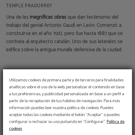
Una de las
magníficas obra
s
que dan testimonio del
trabajo del genial Antonio Gaudí en León. Comenzó a
construirse en el año 1120, pero fue hasta 1887 que se
contrata al arquitecto catalán. Uno de sus laterales se
edifica sobre la antigua muralla defensiva de la ciudad.
Utilizamos cookies de primera parte y de terceros para finalidades
analíticas sobre el uso de la web, personalizar el contenido en base
TURISMO
a tus preferencias, y publicidad personalizada en base a un perfil a
partir de la recopilación de tus hábitos de navegación. Para más
información puedes leer nuestra política de cookies. Puedes
aceptar todas las cookies mediante el botón “Aceptar” o puedes
configurar o rechazar su uso pulsando en “Configurar”.
Política de
cookies