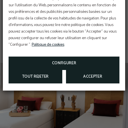
Sèche-cheveux
Téléphone
sur l'utilisation du Web, personnalisons le contenu en fonction de
vos préférences et des publicités personnalisées basées sur un
profil issu de la collecte de vos habitudes de navigation. Pour plus
d'informations, vous pouvez lire notre politique de cookies. Vous
TV LCD
pouvez accepter tous les cookies via le bouton "Accepter" ou vous
pouvez configurer ou refuser leur utilisation en cliquant sur
"Configurer ".
Politique de cookies
CONFIGURER
TOUT REJETER
ACCEPTER