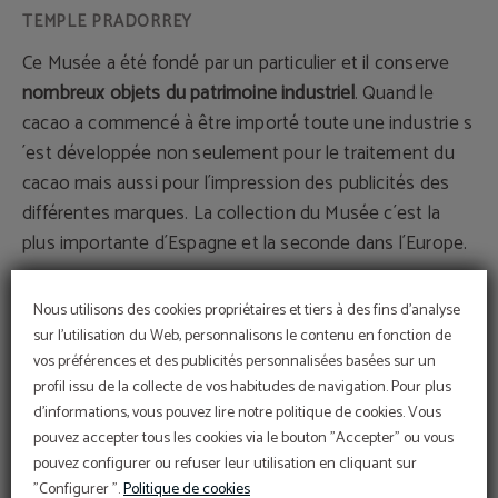
Ce Musée a été fondé par un particulier et il conserve
nombreux objets du patrimoine industriel
. Quand le
cacao a commencé à être importé toute une industrie s
´est développée non seulement pour le traitement du
cacao mais aussi pour l´impression des publicités des
différentes marques. La collection du Musée c´est la
plus importante d´Espagne et la seconde dans l´Europe.
Nous utilisons des cookies propriétaires et tiers à des fins d'analyse
sur l'utilisation du Web, personnalisons le contenu en fonction de
vos préférences et des publicités personnalisées basées sur un
TOURISM
profil issu de la collecte de vos habitudes de navigation. Pour plus
d'informations, vous pouvez lire notre politique de cookies. Vous
pouvez accepter tous les cookies via le bouton "Accepter" ou vous
pouvez configurer ou refuser leur utilisation en cliquant sur
"Configurer ".
Politique de cookies