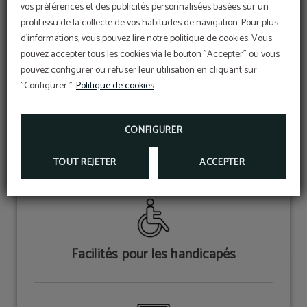
vos préférences et des publicités personnalisées basées sur un
profil issu de la collecte de vos habitudes de navigation. Pour plus
d'informations, vous pouvez lire notre politique de cookies. Vous
Snack-bar
pouvez accepter tous les cookies via le bouton "Accepter" ou vous
pouvez configurer ou refuser leur utilisation en cliquant sur
"Configurer ".
Politique de cookies
CONFIGURER
Jardin
TOUT REJETER
ACCEPTER
Facilités pour les handicapés