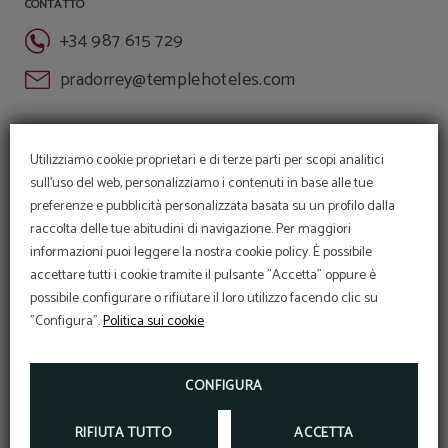
CONTATTO
+34 987 615 729
pradorrey@templehoteles.com
Utilizziamo cookie proprietari e di terze parti per scopi analitici
sull'uso del web, personalizziamo i contenuti in base alle tue
preferenze e pubblicità personalizzata basata su un profilo dalla
CONTATTO E MAPPA
raccolta delle tue abitudini di navigazione. Per maggiori
informazioni puoi leggere la nostra cookie policy. È possibile
L'INCANTEVOLE TEMPLE PRADORREY SI TROVA VICINO
accettare tutti i cookie tramite il pulsante "Accetta" oppure è
ALLA CITTÀ DI ASTORGA, IN UNA ZONA NATURALE
possibile configurare o rifiutare il loro utilizzo facendo clic su
PRIVILEGIATA E CON FACILE ACCESSO
DALL’AUTOSTRADA A-6 MADRID CORUÑA.
"Configura".
Politica sui cookie
CONFIGURA
RIFIUTA TUTTO
ACCETTA